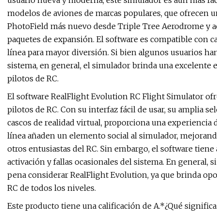
usuario nueva y moderna, este simulador es aún más fáci
modelos de aviones de marcas populares, que ofrecen un
PhotoField más nuevo desde Triple Tree Aerodrome y ac
paquetes de expansión. El software es compatible con ca
línea para mayor diversión. Si bien algunos usuarios han
sistema, en general, el simulador brinda una excelente 
pilotos de RC.
El software RealFlight Evolution RC Flight Simulator o
pilotos de RC. Con su interfaz fácil de usar, su amplia 
cascos de realidad virtual, proporciona una experiencia 
línea añaden un elemento social al simulador, mejorand
otros entusiastas del RC. Sin embargo, el software tien
activación y fallas ocasionales del sistema. En general,
pena considerar RealFlight Evolution, ya que brinda op
RC de todos los niveles.
Este producto tiene una calificación de A.*¿Qué significa 