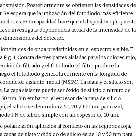
transmisión. Posteriormente se obtienen las densidades de
. Se espera que la utilización del fotodiodo más eficiente
nciones. Esta capacidad hace que el dispositivo propuest
, se investiga la dependencia actual de la intensidad de la
las dimensiones del detector.
 longitudes de onda predefinidas en el espectro visible. El
 Fig. 1. Consta de tres partes aisladas para los colores rojo,
cción de filtrado y el fotodiodo. El filtro produce la
ego el fotodiodo genera la corriente en la longitud de
conductor-aislante-metal (MSIM). La plata y el silicio son
 La capa aislante puede ser óxido de silicio o nitruro de
0 y 50 nm. Sin embargo, el espesor de la capa de silicio
, el silicio se determina a 50, 70 y 100 nm para azul,
diodo PN de silicio simple con un espesor de 10 µm.
de polarización aplicados al contacto en las regiones roja,
as capas de plata y dióxido de silicio es de 10 y 50 nm para