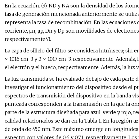
En la ecuación. (3), ND y NA son la densidad de los áto
tasa de generación mencionada anteriormente se utiliza 
representa la tasa de recombinación. En las ecuaciones
corriente, μn, μp, Dn y Dp son movilidades de electrones
respectivamente43.
La capa de silicio del filtro se considera intrínseca; sin
× 1016 cm−3 y 2 × 1017 cm−3, respectivamente. Además, l
el electrón y el hueco, respectivamente. Además, la luz 
La luz transmitida se ha evaluado debajo de cada parte d
investigar el funcionamiento del dispositivo desde el pu
espectros de transmisión del dispositivo en la banda visib
punteada corresponden a la transmisión en la que la on
parte de la estructura diseñada para azul, verde y rojo,
calidad relacionados se dan en la Tabla 1. En la región a
de onda de 450 nm. Este máximo emerge en longitudes de
espectro con valores de 0,6 y 0,71, respectivamente. Los 