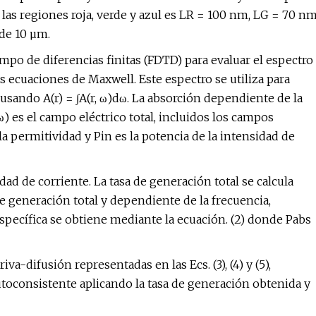
ra las regiones roja, verde y azul es LR = 100 nm, LG = 70 n
 de 10 µm.
empo de diferencias finitas (FDTD) para evaluar el espectro
s ecuaciones de Maxwell. Este espectro se utiliza para
usando A(r) = ∫A(r, ω)dω. La absorción dependiente de la
 ω) es el campo eléctrico total, incluidos los campos
 la permitividad y Pin es la potencia de la intensidad de
ad de corriente. La tasa de generación total se calcula
de generación total y dependiente de la frecuencia,
específica se obtiene mediante la ecuación. (2) donde Pabs
a-difusión representadas en las Ecs. (3), (4) y (5),
toconsistente aplicando la tasa de generación obtenida y