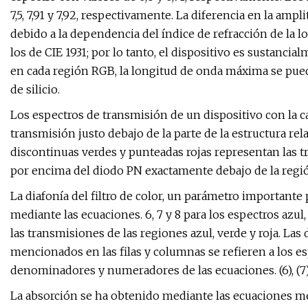
7,5, 7,91 y 7,92, respectivamente. La diferencia en la amp
debido a la dependencia del índice de refracción de la 
los de CIE 1931; por lo tanto, el dispositivo es sustanci
en cada región RGB, la longitud de onda máxima se pued
de silicio.
Los espectros de transmisión de un dispositivo con la ca
transmisión justo debajo de la parte de la estructura rela
discontinuas verdes y punteadas rojas representan las t
por encima del diodo PN exactamente debajo de la regió
La diafonía del filtro de color, un parámetro importante 
mediante las ecuaciones. 6, 7 y 8 para los espectros azu
las transmisiones de las regiones azul, verde y roja. Las 
mencionados en las filas y columnas se refieren a los e
denominadores y numeradores de las ecuaciones. (6), (7)
La absorción se ha obtenido mediante las ecuaciones me