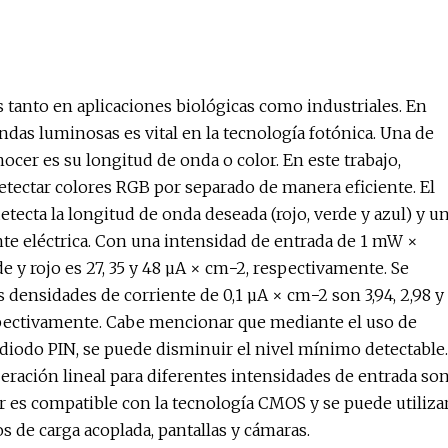
s tanto en aplicaciones biológicas como industriales. En
ondas luminosas es vital en la tecnología fotónica. Una de
nocer es su longitud de onda o color. En este trabajo,
etectar colores RGB por separado de manera eficiente. El
tecta la longitud de onda deseada (rojo, verde y azul) y u
nte eléctrica. Con una intensidad de entrada de 1 mW ×
de y rojo es 27, 35 y 48 µA × cm−2, respectivamente. Se
 densidades de corriente de 0,1 µA × cm−2 son 3,94, 2,98 y
espectivamente. Cabe mencionar que mediante el uso de
 diodo PIN, se puede disminuir el nivel mínimo detectable.
peración lineal para diferentes intensidades de entrada so
tor es compatible con la tecnología CMOS y se puede utiliza
 de carga acoplada, pantallas y cámaras.