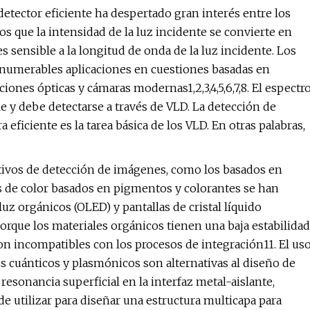
 detector eficiente ha despertado gran interés entre los
os que la intensidad de la luz incidente se convierte en
s sensible a la longitud de onda de la luz incidente. Los
 innumerables aplicaciones en cuestiones basadas en
ones ópticas y cámaras modernas1,2,3,4,5,6,7,8. El espectr
e y debe detectarse a través de VLD. La detección de
 eficiente es la tarea básica de los VLD. En otras palabras,
itivos de detección de imágenes, como los basados ​​en
s de color basados ​​en pigmentos y colorantes se han
uz orgánicos (OLED) y pantallas de cristal líquido
porque los materiales orgánicos tienen una baja estabilidad
son incompatibles con los procesos de integración11. El us
s cuánticos y plasmónicos son alternativas al diseño de
 resonancia superficial en la interfaz metal-aislante,
e utilizar para diseñar una estructura multicapa para