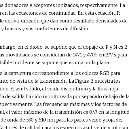
mos donadores y aceptores ionizados, respectivamente. La
en las ecuaciones de continuidad. En esta ecuación, R
 de deriva-difusión que dan como resultado densidades de
 y huecos y sus coeficientes de difusión,
 embargo, en el diodo, se supone que el dopaje de P y N es 2
as movilidades se consideran de 1471 y 470,5 cm2/V s para
visible incidente se supone que es una onda plana.
e la estructura correspondiente a los colores RGB para
nto de vista de la transmisión. La Figura 2 muestra los
le. El azul sólido, el verde discontinuo y la línea roja
da de salida ha sido monitoreada por separado debajo de l
 respectivamente. Las frecuencias máximas y los factores de
zul, el valor máximo de la transmisión es 0,47 en la longitu
 onda de 530 y 610 nm para las partes verde y roja del
factores de calidad para los espectros azul, verde y rojo so