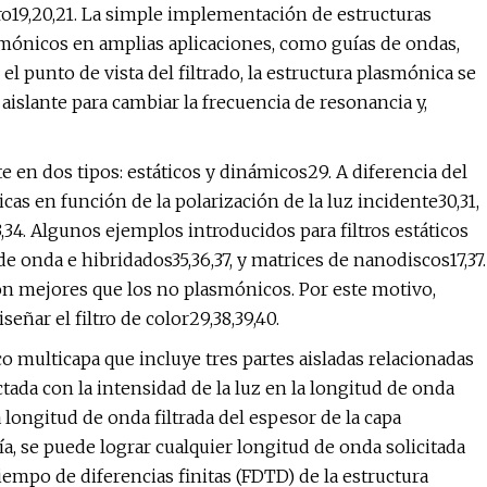
ro19,20,21. La simple implementación de estructuras
asmónicos en amplias aplicaciones, como guías de ondas,
el punto de vista del filtrado, la estructura plasmónica se
aislante para cambiar la frecuencia de resonancia y,
 en dos tipos: estáticos y dinámicos29. A diferencia del
icas en función de la polarización de la luz incidente30,31,
3,34. Algunos ejemplos introducidos para filtros estáticos
e onda e hibridados35,36,37, y matrices de nanodiscos17,37.
son mejores que los no plasmónicos. Por este motivo,
eñar el filtro de color29,38,39,40.
 multicapa que incluye tres partes aisladas relacionadas
tada con la intensidad de la luz en la longitud de onda
longitud de onda filtrada del espesor de la capa
a, se puede lograr cualquier longitud de onda solicitada
iempo de diferencias finitas (FDTD) de la estructura