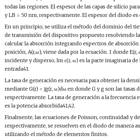
todas las regiones. El espesor de las capas de silicio pa
y LB = 50 nm, respectivamente. El espesor del diodo es
En un principio, se utiliza el método del dominio del ti
de transmisión del dispositivo propuesto resolviendo la
calcular la absorción integrando espectros de absorción 
posición, A(r,ω), viene dada por la ecuación. 1 donde E(r,
incidente y disperso, Im ε(r, ω) es la parte imaginaria de
entrada41.
La tasa de generación es necesaria para obtener la densid
mediante G(r) = ∫g(r, ω)dω en donde G y g son las tasas 
respectivamente. La tasa de generación a la frecuencia 
es la potencia absorbida41,42.
Finalmente, las ecuaciones de Poisson, continuidad y deriv
respectivamente, se resuelven en el diodo de manera au
utilizando el método de elementos finitos.