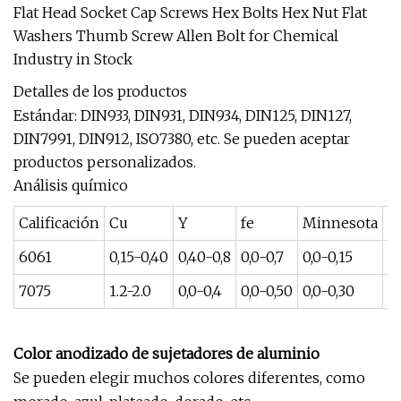
Detalles de los productos
Estándar: DIN933, DIN931, DIN934, DIN125, DIN127,
DIN7991, DIN912, ISO7380, etc. Se pueden aceptar
productos personalizados.
Análisis químico
Calificación
Cu
Y
fe
Minnesota
m
6061
0,15-0,40
0,40-0,8
0,0-0,7
0,0-0,15
0,
7075
1.2-2.0
0,0-0,4
0,0-0,50
0,0-0,30
2.
Color anodizado de sujetadores de aluminio
Se pueden elegir muchos colores diferentes, como