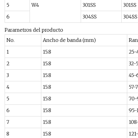
5
W4
301SS
301SS
6
304SS
304SS
Parametros del producto
No.
Ancho de banda (mm)
Ran
1
15.8
25-
2
15.8
32-
3
15.8
45-
4
15.8
57-
5
15.8
70-
6
15.8
95-
7
15.8
108
8
15.8
121