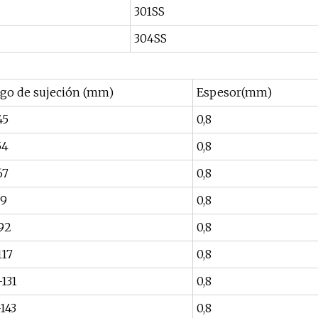
301SS
304SS
go de sujeción (mm)
Espesor(mm)
45
0,8
54
0,8
67
0,8
79
0,8
92
0,8
117
0,8
-131
0,8
-143
0,8