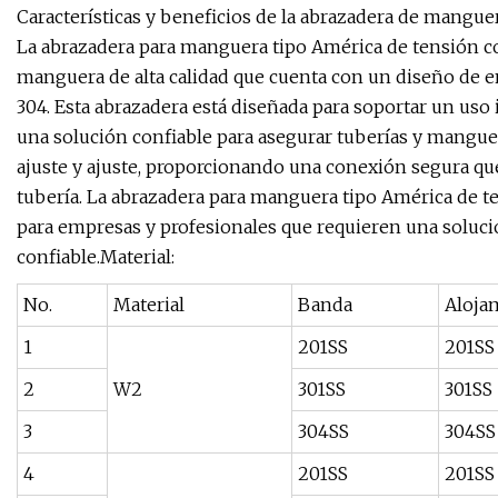
Características y beneficios de la abrazadera de manguer
La abrazadera para manguera tipo América de tensión co
manguera de alta calidad que cuenta con un diseño de e
304. Esta abrazadera está diseñada para soportar un uso 
una solución confiable para asegurar tuberías y manguer
ajuste y ajuste, proporcionando una conexión segura qu
tubería. La abrazadera para manguera tipo América de t
para empresas y profesionales que requieren una soluc
confiable.Material:
No.
Material
Banda
Aloja
1
201SS
201SS
2
W2
301SS
301SS
3
304SS
304SS
4
201SS
201SS