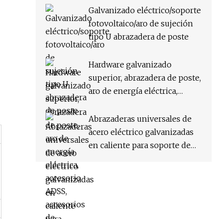
Galvanizado eléctrico/soporte
fotovoltaico/aro de sujeción
tipo U abrazadera de poste
Hardware galvanizado
superior, abrazadera de poste,
aro de energía eléctrica,
accesorio ADSS, accesorios de
abrazadera de suspensión,
Abrazaderas universales de
soporte, abrazadera de línea
acero eléctrico galvanizadas
de poste
en caliente para soporte de
soporte Alleyarm