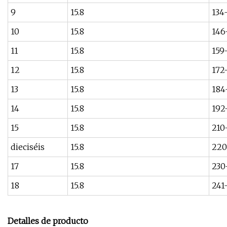
9
15.8
134
10
15.8
146
11
15.8
159
12
15.8
172
13
15.8
184
14
15.8
192
15
15.8
210
dieciséis
15.8
220
17
15.8
230
18
15.8
241
Detalles de producto