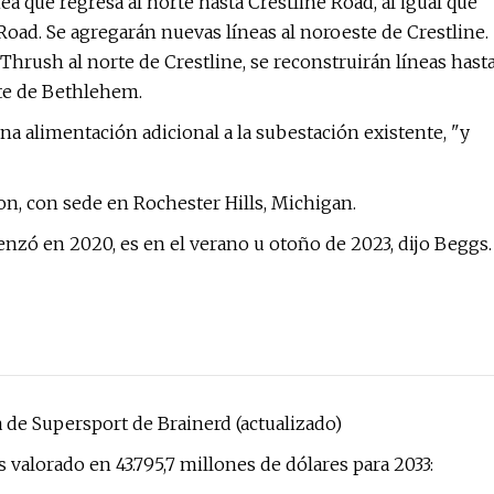
nea que regresa al norte hasta Crestline Road, al igual que
 Road. Se agregarán nuevas líneas al noroeste de Crestline.
 Thrush al norte de Crestline, se reconstruirán líneas hast
te de Bethlehem.
una alimentación adicional a la subestación existente, "y
ion, con sede en Rochester Hills, Michigan.
enzó en 2020, es en el verano u otoño de 2023, dijo Beggs.
 de Supersport de Brainerd (actualizado)
 valorado en 43.795,7 millones de dólares para 2033: