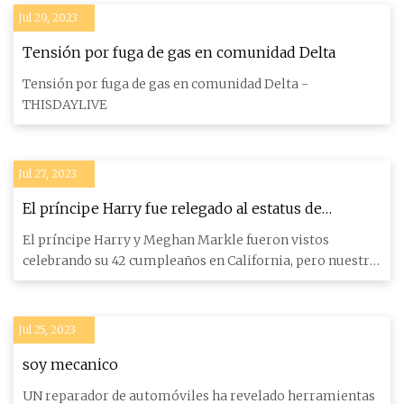
Jul 29, 2023
Tensión por fuga de gas en comunidad Delta
Tensión por fuga de gas en comunidad Delta -
THISDAYLIVE
Jul 27, 2023
El príncipe Harry fue relegado al estatus de
'séquito' en la gran noche de Meghan, dice un
El príncipe Harry y Meghan Markle fueron vistos
experto
celebrando su 42 cumpleaños en California, pero nuestro
experto dice que
Jul 25, 2023
soy mecanico
UN reparador de automóviles ha revelado herramientas